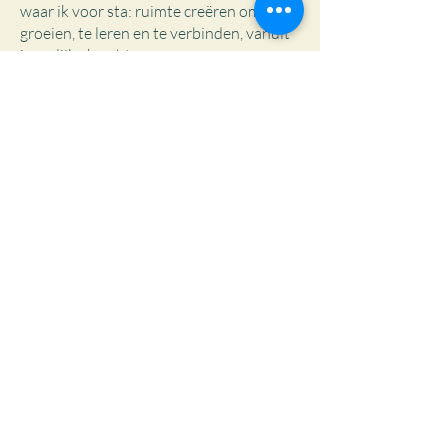
waar ik voor sta: ruimte creëren om te
groeien, te leren en te verbinden, vanuit
innerlijke kracht.
Meer over Nobi
Klaar om de volgende stap te zetten?
Groei begint met één kleine stap
plan een kennismakingsgesprek
Wat is coaching rond persoonlijke 
groei
Kan iedereen deelnemen aan de 
creatieve workshops en de 