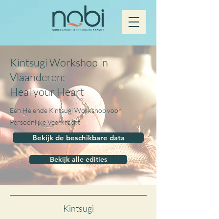
Kintsugi Workshop in
Vlaanderen:
Heal your Heart
Een Helende Kintsugi Workshop voor
Persoonlijke Veerkracht
Bekijk de beschikbare data
Bekijk alle edities
Kintsugi