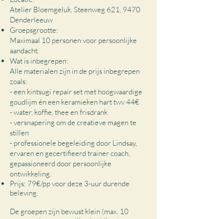
Atelier Bloemgeluk,
Steenweg 621, 9470
Denderleeuw
Groepsgrootte:
Maximaal 10 personen voor persoonlijke
aandacht.
Wat is inbegrepen:
Alle materialen zijn in de prijs inbegrepen
zoals:
- een kintsugi repair set met hoogwaardige
goudlijm én een keramieken hart twv 44€
- water, koffie, thee en frisdrank
-
versnapering om de creatieve magen te
stillen
-
professionele begeleiding door Lindsay,
ervaren en gecertifieerd trainer coach,
gepassioneerd door persoonlijke
ontwikkeling.
Prijs: 79€/pp voor deze 3-uur durende
beleving.
De groepen zijn bewust klein (max. 10