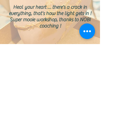
Heal your heart … there’s a crack in
everything, that’s how the light gets in !
Super mooie workshop, thanks to
NOBI
coaching
!
Gisteren een mooie workshop
KINTSUGI van
NOBI coaching
mogen
volgen, heal your heart. Opnieuw
dingen een plaats kunnen geven en
ook wat loslaten.
Trots op mijn hart